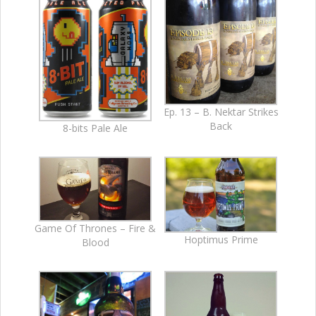
Ep. 13 – B. Nektar Strikes
Back
8-bits Pale Ale
Game Of Thrones – Fire &
Hoptimus Prime
Blood