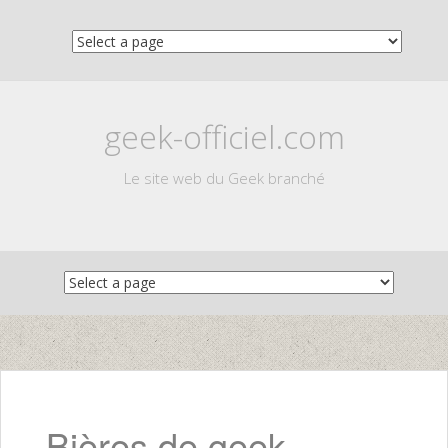
geek-officiel.com
Le site web du Geek branché
Skip
to
content
Bières de geek