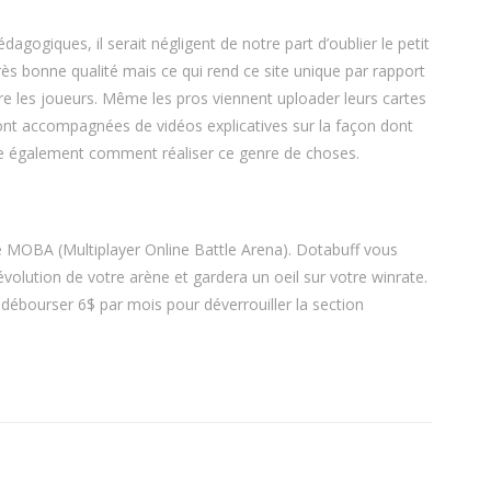
agogiques, il serait négligent de notre part d’oublier le petit
rès bonne qualité mais ce qui rend ce site unique par rapport
re les joueurs. Même les pros viennent uploader leurs cartes
ont accompagnées de vidéos explicatives sur la façon dont
dre également comment réaliser ce genre de choses.
e MOBA (Multiplayer Online Battle Arena). Dotabuff vous
évolution de votre arène et gardera un oeil sur votre winrate.
 débourser 6$ par mois pour déverrouiller la section