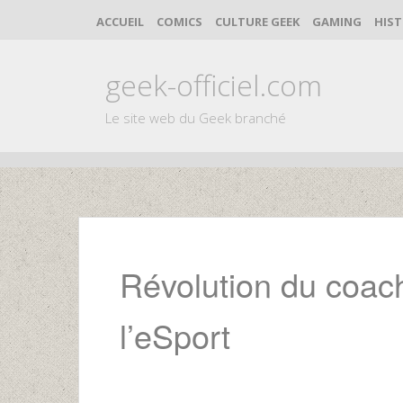
ACCUEIL
COMICS
CULTURE GEEK
GAMING
HIST
geek-officiel.com
Le site web du Geek branché
Skip
to
content
Révolution du coach
l’eSport