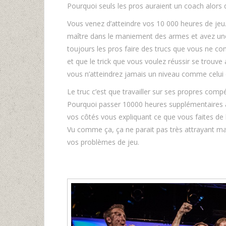
Pourquoi seuls les pros auraient un coach alors
Vous venez d’atteindre vos 10 000 heures de jeu
maître dans le maniement des armes et avez une 
toujours les pros faire des trucs que vous ne com
et que le trick que vous voulez réussir se trouve
vous n’atteindrez jamais un niveau comme celui
Le truc c’est que travailler sur ses propres comp
Pourquoi passer 10000 heures supplémentaires à
vos côtés vous expliquant ce que vous faites de 
Vu comme ça, ça ne parait pas très attrayant mai
vos problèmes de jeu.