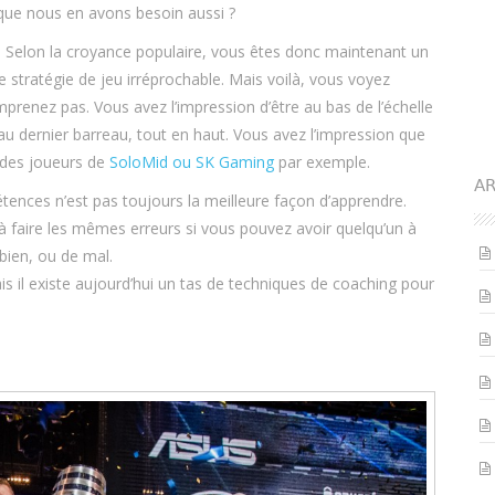
 que nous en avons besoin aussi ?
. Selon la croyance populaire, vous êtes donc maintenant un
stratégie de jeu irréprochable. Mais voilà, vous voyez
prenez pas. Vous avez l’impression d’être au bas de l’échelle
 au dernier barreau, tout en haut. Vous avez l’impression que
 des joueurs de
SoloMid ou SK Gaming
par exemple.
AR
étences n’est pas toujours la meilleure façon d’apprendre.
 faire les mêmes erreurs si vous pouvez avoir quelqu’un à
bien, ou de mal.
s il existe aujourd’hui un tas de techniques de coaching pour