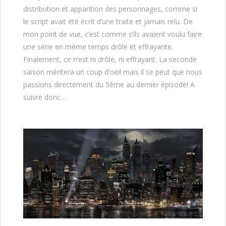
distribution et apparition des personnages, comme si
le script avait été écrit d’une traite et jamais relu. De
mon point de vue, c’est comme s’ils avaient voulu faire
une série en même temps drôle et effrayante.
Finalement, ce n’est ni drôle, ni effrayant. La seconde
saison méritera un coup d’oeil mais il se peut que nous
passions directement du 5ème au dernier épisode! A
suivre donc…