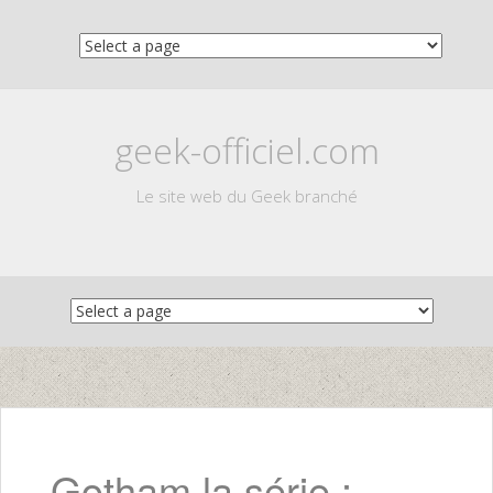
geek-officiel.com
Le site web du Geek branché
Skip
to
content
Gotham la série :