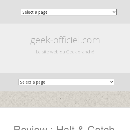
geek-officiel.com
Le site web du Geek branché
Skip
to
content
Review : Halt & Catch