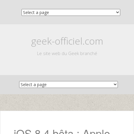
geek-officiel.com
Le site web du Geek branché
Skip
to
content
iOS 8.4 bêta : Apple